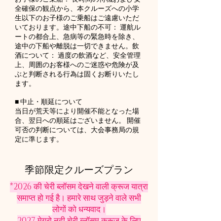
全確保の観点から、本クルーズへの小学
生以下のお子様のご乗船はご遠慮いただ
いております。途中下船の不可： 運航ル
ートの都合上、急病等の緊急時を除き、
途中の下船や離脱は一切できません。飲
酒について： 過度の飲酒など、安全管理
上、周囲のお客様へのご迷惑や危険が及
ぶと判断される行為は固くお断りいたし
ます。
■ 中止・順延について
当日が荒天等により開催不能となった場
合、翌日への順延はございません。 開催
可否の判断については、大会事務局の規
定に準じます。
季節限定クルーズプラン
*2026
की चेरी ब्लॉसम देखने वाली क्रूज यात्रा
समाप्त हो गई है। हमारे साथ जुड़ने वाले सभी
लोगों को धन्यवाद।
2027 मेगुरो नदी चेरी ब्लॉसम क्रूज के लिए