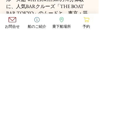
に、人気BARクルーズ「THE BOAT
BAR TOKYO」のムードと、東京・笹
塚のビブグルマン掲載立食い鮨店
「立
食い鮨 鮨川」
が参加する特別なコラボ
お問合せ
船のご紹介
乗下船場所
予約
プランが誕生しました。江戸の立ち食
い鮨文化を受け継ぐ鮨川の職人が目の
前で握る江戸前鮨を、船上のスタンデ
ィングテーブルでカジュアルに味わい
ながら、シャンパーニュやドリンクと
共に東京の川風と夜景を満喫。上質な
がらお手頃感のある、記念日やデー
ト、友人との特別なひとときにぴった
りの新体験です。
Read More