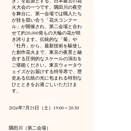
き」を起源とする、日本最古の花
火大会の一つです。隅田川の夜空
を舞台に、第一会場では職人たち
が技を競い合う「花火コンクー
ル」が開催され、第二会場と合わ
せて約20,000発もの大輪の花が咲
き誇ります。伝統的な「菊」や
「牡丹」から、最新技術を駆使し
た創作花火まで、東京の夜景と融
合する圧倒的なスケールの演出を
ご堪能ください。東京ウォータウ
ェイズがお届けする特等席で、歴
史ある伝統の光に包まれる特別な
ひとときをお過ごしいただけま
す。
開催日時
2026年7月25日（土）
19:00～20:30
開催場所
​隅田川（第二会場）