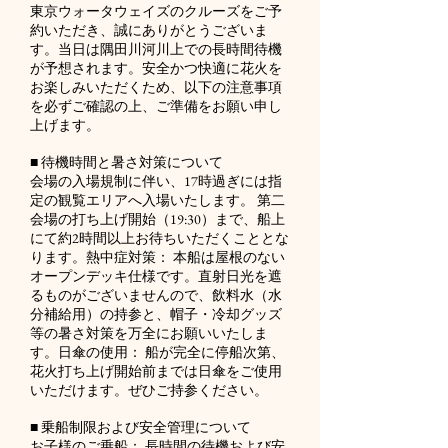
東京ウォータウェイズのクルーズをご予
約いただき、誠にありがとうございま
す。当日は隅田川河川上での長時間待機
が予想されます。安全かつ快適に花火を
お楽しみいただくため、以下の注意事項
を必ずご確認の上、ご準備をお願い申し
上げます。
■ 待機時間と暑さ対策について
会場の入場規制に伴い、17時過ぎには指
定の観覧エリアへ入場いたします。 第二
会場の打ち上げ開始（19:30）まで、船上
にて約2時間以上お待ちいただくこととな
ります。熱中症対策： 本船は屋根のない
オープンデッキ仕様です。直射日光を遮
るものがございませんので、飲料水（水
分補給用）の持参と、帽子・冷却グッズ
等の暑さ対策を万全にお願いいたしま
す。日傘の使用： 船が完全に停船次第、
花火打ち上げ開始前までは日傘をご使用
いただけます。ぜひご持参ください。
■ 乗船制限および安全管理について
お子様のご乗船： 長時間の待機および安