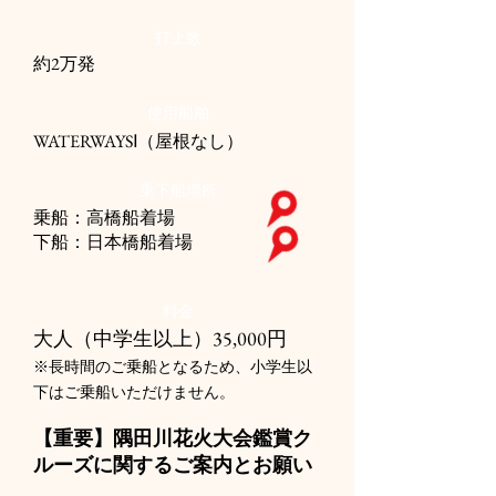
打上数
約2万発
使用船舶
WATERWAYSⅠ（屋根なし）
乗下船場所
乗船：高橋船着場
下船：日本橋船着場
料金
大人（中学生以上）35,000円
​※長時間のご乗船となるため、小学生以
下はご乗船いただけません。
【重要】隅田川花火大会鑑賞ク
ルーズに関するご案内とお願い