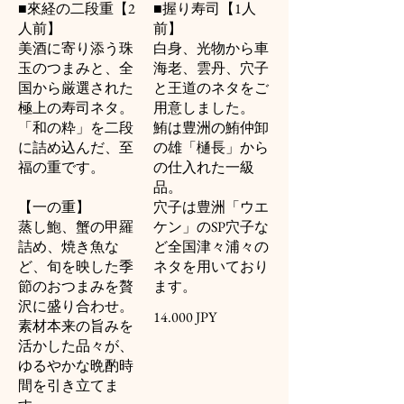
■來経の二段重【2
■握り寿司【1人
人前】
前】
美酒に寄り添う珠
白身、光物から車
玉のつまみと、全
海老、雲丹、穴子
国から厳選された
と王道のネタをご
極上の寿司ネタ。
用意しました。
「和の粋」を二段
鮪は豊洲の鮪仲卸
に詰め込んだ、至
の雄「樋長」から
福の重です。
の仕入れた一級
品。
【一の重】
穴子は豊洲「ウエ
蒸し鮑、蟹の甲羅
ケン」のSP穴子な
詰め、焼き魚な
ど全国津々浦々の
ど、旬を映した季
ネタを用いており
節のおつまみを贅
ます。
沢に盛り合わせ。
14.000 JPY
素材本来の旨みを
活かした品々が、
ゆるやかな晩酌時
間を引き立てま