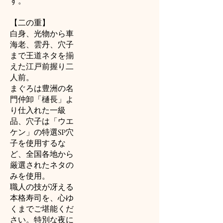
す。
【二の重】
白身、光物から車
海老、雲丹、穴子
まで王道ネタを揃
えた江戸前握り二
人前。
まぐろは豊洲の名
門仲卸「樋長」よ
り仕入れた一級
品、穴子は「ウエ
ケン」の特選SP穴
子を使用するな
ど、全国各地から
厳選されたネタの
みを使用。
職人の技が冴える
本格寿司を、心ゆ
くまでご堪能くだ
さい。特別な夜に