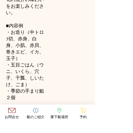
をお楽しみくださ
い。
■内容例
・お造り（中トロ
3切、赤身、白
身、小肌、赤貝、
巻きエビ、イカ、
玉子）
・五目ごはん（ウ
ニ、いくら、穴
子、干瓢、しいた
け、ごま）
・季節の手まり鮨
２個
11.340 JPY
お問合せ
船のご紹介
乗下船場所
予約