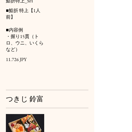
鮨折特上_SH
■鮨折 特上【1人
前】
■内容例
・握り15貫（ト
ロ、ウニ、いくら
など）
11.726 JPY
つきじ 鈴富