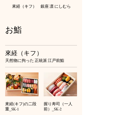
來経（キフ）
銀座 凛 にしむら
並木橋 鮨一
お鮨
來経（キフ）
天然物に拘った 正統派 江戸前鮨
來経(キフ)の二段
握り寿司（一人
重_SK-1
前）_SK-2