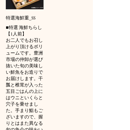
特選海鮮重_SS
■特選 海鮮ちらし
【1人前】
お二人でもお召し
上がり頂けるボリ
ュームです。豊洲
市場の仲卸が選び
抜いた旬の美味し
い鮮魚をお造りで
お届けします。干
瓢と椎茸が入った
五目ごはんの上に
はウニといくらと
穴子を乗せまし
た。手まり鮨もご
ざいますので、握
りとはまた異なる
旬の魚介の味わい