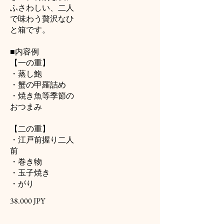
ふさわしい、二人
で味わう贅沢なひ
と箱です。
■内容例
【一の重】
・蒸し鮑
・蟹の甲羅詰め
・焼き魚等季節の
おつまみ
【二の重】
・江戸前握り二人
前
・巻き物
・玉子焼き
・がり
38.000 JPY