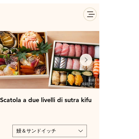
Scatola a due livelli di sutra kifu
鰻＆サンドイッチ