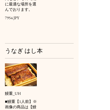
に最適な場所を選
んでおります。
7954 JPY
うなぎ はし本
鰻重_UH
■鰻重【1人前】※
画像の商品は【鰻