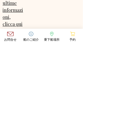
ultime
informazi
oni,
clicca qui
▶Per le
ultime
お問合せ
船のご紹介
乗下船場所
予約
informazi
oni,
clicca qui
NEWS
▶Per le ultime
informazioni,
clicca qui
▶Per le ultime
informazioni, clicca qui