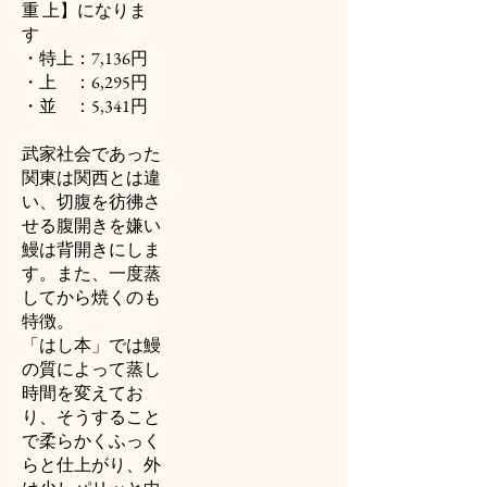
重 上】になりま
す
・特上：7,136円
・上 ：6,295円
・並 ：5,341円
武家社会であった
関東は関西とは違
い、切腹を彷彿さ
せる腹開きを嫌い
鰻は背開きにしま
す。また、一度蒸
してから焼くのも
特徴。
「はし本」では鰻
の質によって蒸し
時間を変えてお
り、そうすること
で柔らかくふっく
らと仕上がり、外