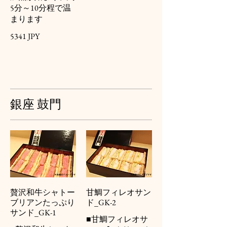
5分～10分程で温
まります
5341 JPY
銀座 鼓門
贅沢和牛シャトー
甘鯛フィレオサン
ブリアンたっぷり
ド_GK-2
サンド_GK-1
■甘鯛フィレオサ