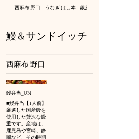
西麻布 野口
うなぎ はし本
銀座 鼓門
鰻＆サンドイッチ
西麻布 野口
鰻弁当_UN
■鰻弁当【1人前】
厳選した国産鰻を
使用した贅沢な鰻
重です。産地は、
鹿児島や宮崎、静
岡など、その時期