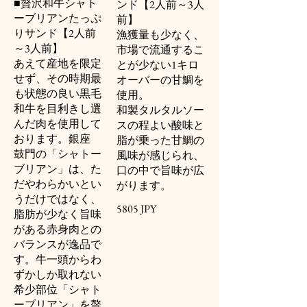
■贅沢和牛シャト
ンド【2人前～3人
ーブリアンたっぷ
前】
りサンド【2人前
漁獲量も少なく、
～3人前】
市場で流通するこ
あえて産地を限定
とが少ない1キロ
せず、その時期最
オーバーの甘鯛を
も状態の良い黒毛
使用。
和牛を目利きし選
和製タルタルソー
んだ肉を使用して
スの程よい酸味と
おります。銀座
脂が乗った甘鯛の
鼓門の「シャトー
風味が感じられ、
ブリアン」は、た
口の中で旨味が広
だやわらかいとい
がります。
うだけではなく、
5805 JPY
脂肪が少なく旨味
がある赤身肉との
バランスが逸品で
す。牛一頭からわ
ずかしか取れない
希少部位「シャト
ーブリアン」を贅