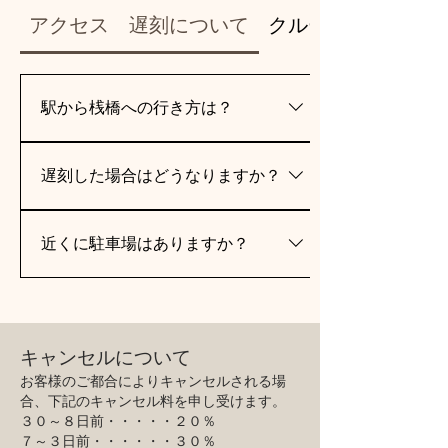
アクセス 遅刻について
クルーズについて
駅から桟橋への行き方は？
乗下船場所の「天王洲ピア桟橋」はりんか
遅刻した場合はどうなりますか？
い線・東京モノレールの「天王洲アイル
駅」より徒歩10分以内の場所にあります。
スタンダードプラン、BARスタイルプラン
天王洲は四方を運河に囲まれており、また
近くに駐車場はありますか？
ご乗船時間の15分前までに天王洲ピア桟橋
同じようなビルが立ち並んでいるため迷わ
へお越しください。 出航時刻に遅れた場
れる方が多くいらっしゃいます。必ず事前
提携駐車場はございません。コインパーキ
合は、ご乗船いただけません。その際はご
に場所を確認してからお越しください。
ングをご利用ください。 天王洲付近には
返金および別便への変更はいできませんの
公式ホームページ内 はじめてでも安心。
複数のコインパーキングがありますが、当
でご注意ください。 プライベートプラン
写真で分かる乗船場所案内 モノレール
​キャンセルについて
日の場所や空き状況はご自身でご確認いた
出航時刻に遅れた場合は、遅れた時間を差
「天王洲アイル駅」から船着場までの道順
お客様のご都合によりキャンセルされる場
だき、時間に余裕をもってお越しくださ
し引いたクルーズ時間にて運航させていた
天王洲ピア桟橋 Googleマップ
合、下記のキャンセル料を申し受けます。
い。 Googleマップ「天王洲アイル・コイン
だきます。その際、運航時間によって途中
https://maps.app.goo.gl/41P5MU2Yff9QtPnRA
３０～８日前・・・・・２０％
パーキング」検索結果
で折り返す場合がございます。
７～３日前・・・・・・３０％