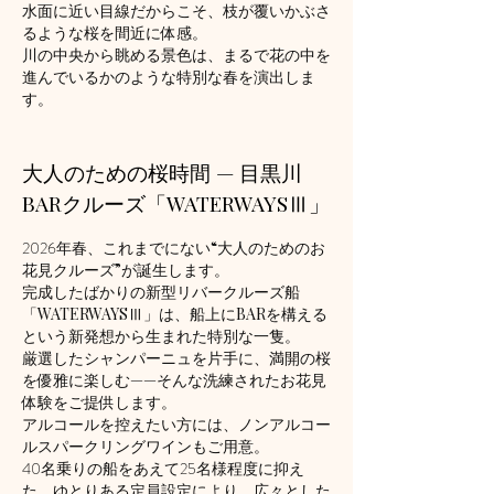
水面に近い目線だからこそ、枝が覆いかぶさ
るような桜を間近に体感。
川の中央から眺める景色は、まるで花の中を
進んでいるかのような特別な春を演出しま
す。
大人のための桜時間 — 目黒川
BARクルーズ「WATERWAYSⅢ」
2026
年春、これまでにない“大人のためのお
花見クルーズ”が誕生します。
完成したばかりの新型リバークルーズ船
「WATERWAYSⅢ」は、船上にBARを構える
という新発想から生まれた特別な一隻。
厳選したシャンパーニュを片手に、満開の桜
を優雅に楽しむ——そんな洗練されたお花見
体験をご提供します。
アルコールを控えたい方には、ノンアルコー
ルスパークリングワインもご用意。
40
名乗りの船をあえて
25
名様程度に抑え
た、ゆとりある定員設定により、広々とした