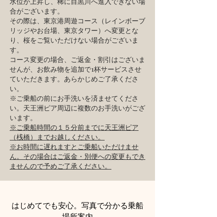
水位が上昇し、稀に目黒川へ進入できない場
合がございます。
その際は、東京港周遊コース（レインボーブ
リッジやお台場、東京タワー）へ変更とな
り、桜をご覧いただけない場合がございま
す。
コース変更の場合、ご返金・割引はございま
せんが、お飲み物を追加で1杯サービスさせ
ていただきます。あらかじめご了承くださ
い。
※ご乗船の前にお手洗いを済ませてくださ
い。天王洲ピア周辺に複数のお手洗いがござ
います。
※ご乗船時間の１５分前までに天王洲ピア
（桟橋）までお越しください。
※お時間に遅れますとご乗船いただけませ
ん。その場合はご返金・別便への変更もでき
ませんので予めご了承ください。
はじめてでも安心。写真で分かる乗船
場所案内