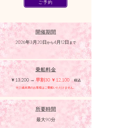
ご予約
開催期間
2026
年
3
月
20
日
4
月
12
日
から
まで
​乗船料金
早割
￥13,200
→
30
￥
12,100
税込
※
20
歳未満のお客様はご乗船いただけません。
所要時間
​最大
90
分