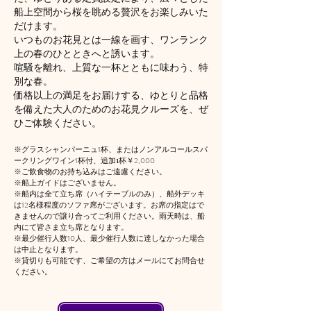
船上空間から桜を眺める贅沢をお楽しみいた
だけます。
いつものお花見とは一線を画す、ワンランク
上の春のひとときへと誘います。
喧騒を離れ、上質な一杯とともに味わう、特
別な春。
価格以上の満足をお届けする、ゆとりと品格
を備えた大人のためのお花見クルーズを、ぜ
ひご体験ください。
​※グラスシャンパーニュ
1
杯、またはノンアルコールスパ
ークリングワイン
1
杯付、追加1杯￥
2,000
※ご飲食物のお持ち込みはご遠慮ください。
※船上ガイドはございません。
​※船内は全て立ち席（ハイテーブルのみ）、船外デッキ
は
12
名様程度のソファ席がございます。お席の指定はで
きませんので譲り合ってご利用ください。雨天時は、船
内にて皆さま立ち席となります。
​※最少催行人数
10
人、最少催行人数に達しなかった場合
は中止となります。
※貸切りも可能です、ご希望の方はメールにてお問合せ
ください。