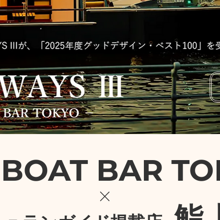
 BOAT BAR T
×
鮨 