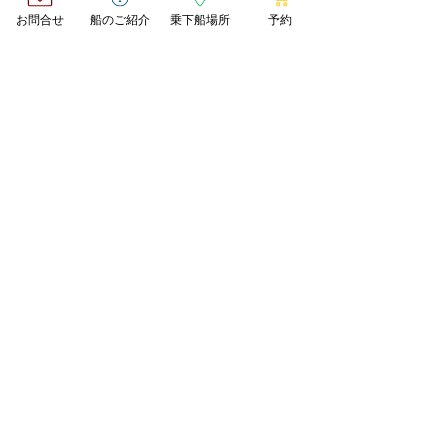
​▶安全情報
お問合せ
船のご紹介
乗下船場所
予約
NEWS
​▶最新情報
​▶プレスリリース
​▶メディア掲載
​SERVICE
​▶季節限定クルーズプラン
​▶通年クルーズプラン
​▶法人・BtoB向けサービス事業
​▶飲食・運営カフェ運営事業
OUR BOATS
​▶WATERWAYSⅠ