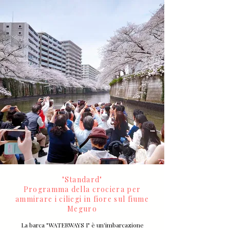
"Standard"
Programma della crociera per
ammirare i ciliegi in fiore sul fiume
Meguro
La barca "WATERWAYS I" è un'imbarcazione