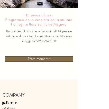
"Di prima classe"
Programma della crociera per ammirare
i ciliegi in fiore sul fiume Meguro
Una crociera di lusso per un massimo di 12 persone
sulla nave da crociera fluviale privata completamente
noleggiata "WATERWAYS II"
Prossimamente
​COMPANY
▶Per le