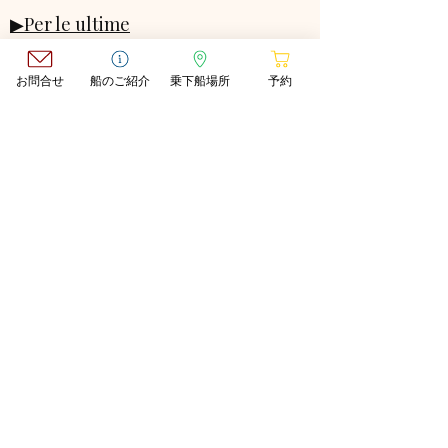
▶Per le ultime
informazioni, clicca qui
お問合せ
船のご紹介
乗下船場所
予約
​SERVICE
▶Per le ultime informazioni, clicca
qui
▶Per le ultime informazioni, clicca
qui
▶Per le ultime informazioni, clicca
qui
▶Per le ultime informazioni, clicca
qui
OUR BOATS
▶Per le ultime informazioni,