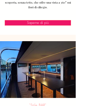
scoperta, senza tetto, che offre una vista a 360° sui
fiori di ciliegio.
Saperne di più
"Stile BAR"