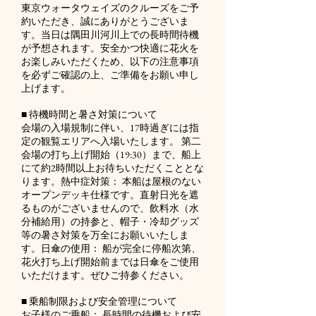
東京ウォータウェイズのクルーズをご予
約いただき、誠にありがとうございま
す。当日は隅田川河川上での長時間待機
が予想されます。安全かつ快適に花火を
お楽しみいただくため、以下の注意事項
を必ずご確認の上、ご準備をお願い申し
上げます。
■ 待機時間と暑さ対策について
会場の入場規制に伴い、17時過ぎには指
定の観覧エリアへ入場いたします。 第二
会場の打ち上げ開始（19:30）まで、船上
にて約2時間以上お待ちいただくこととな
ります。熱中症対策： 本船は屋根のない
オープンデッキ仕様です。直射日光を遮
るものがございませんので、飲料水（水
分補給用）の持参と、帽子・冷却グッズ
等の暑さ対策を万全にお願いいたしま
す。日傘の使用： 船が完全に停船次第、
花火打ち上げ開始前までは日傘をご使用
いただけます。ぜひご持参ください。
■ 乗船制限および安全管理について
お子様のご乗船： 長時間の待機および安