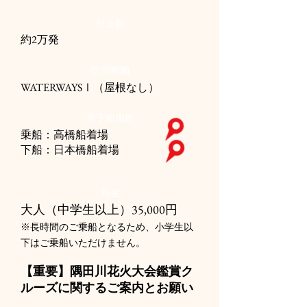
打上数
約2万発
使用船舶
WATERWAYSⅠ（屋根なし）
乗下船場所
乗船：高橋船着場
下船：日本橋船着場
料金
大人（中学生以上）35,000円
​※長時間のご乗船となるため、小学生以
下はご乗船いただけません。
【重要】隅田川花火大会鑑賞ク
ルーズに関するご案内とお願い