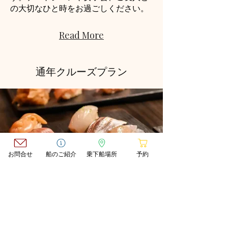
の大切なひと時をお過ごしください。
Read More
通年クルーズプラン
お問合せ
船のご紹介
乗下船場所
予約
​SUSHI × BOAT BAR TOKYO
東京・日本橋発のオリジナルリバーク
ルーズ船 WATERWAYSⅢ の90分体験