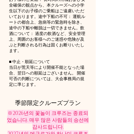
全確保の観点から、本クルーズへの小学
生以下のお子様のご乗船はご遠慮いただ
いております。途中下船の不可： 運航ル
ートの都合上、急病等の緊急時を除き、
途中の下船や離脱は一切できません。飲
酒について： 過度の飲酒など、安全管理
上、周囲のお客様へのご迷惑や危険が及
ぶと判断される行為は固くお断りいたし
ます。
■ 中止・順延について
当日が荒天等により開催不能となった場
合、翌日への順延はございません。 開催
可否の判断については、大会事務局の規
定に準じます。
季節限定クルーズプラン
※2026년의 꽃놀이 크루즈는 종료되
었습니다. 매우 많은 사람들의 승선에
감사드립니다.
2027년의 메구로가와 하나미 크루즈