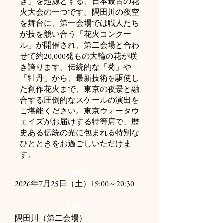
き」を起源とする、日本最古の花
火大会の一つです。隅田川の夜空
を舞台に、第一会場では職人たち
が技を競い合う「花火コンクー
ル」が開催され、第二会場と合わ
せて約20,000発もの大輪の花が咲
き誇ります。伝統的な「菊」や
「牡丹」から、最新技術を駆使し
た創作花火まで、東京の夜景と融
合する圧倒的なスケールの演出を
ご堪能ください。東京ウォータウ
ェイズがお届けする特等席で、歴
史ある伝統の光に包まれる特別な
ひとときをお過ごしいただけま
す。
開催日時
2026年7月25日（土）
19:00～20:30
開催場所
​隅田川（第二会場）