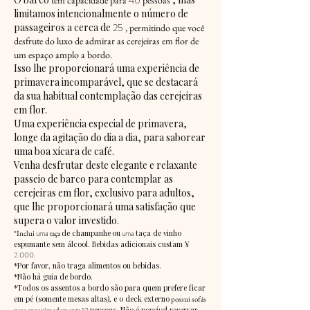
40
tem capacidade para
pessoas
limitamos intencionalmente o número de
passageiros a cerca de
25
, permitindo que você
desfrute do luxo de admirar as cerejeiras em flor de
um espaço amplo a bordo.
Isso lhe proporcionará uma experiência de
primavera incomparável, que se destacará
da sua habitual contemplação das cerejeiras
em flor.
Uma experiência especial de primavera,
longe da agitação do dia a dia, para saborear
uma boa xícara de café.
Venha desfrutar deste elegante e relaxante
passeio de barco para contemplar as
cerejeiras em flor, exclusivo para adultos,
que lhe proporcionará uma satisfação que
supera o valor investido.
uma
de champanhe
ou
uma
taça de vinho
*Inclui
taça
espumante sem álcool. Bebidas adicionais custam ¥
2.000.
*Por favor, não traga alimentos ou bebidas.
*Não há guia de bordo.
*Todos os assentos a bordo são para quem prefere ficar
em pé (somente mesas altas), e o deck externo
possui sofás
pessoas. Não é possível reservar