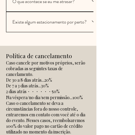
O que acontece se eu me atrasar?
Tennozu, está localizado a 10 minutos a pé da
Estação da Ilha de Tennozu, na Linha Rinkai e no
Plano padrão, plano estilo BARPor favor, chegue
Monotrilho de Tóquio.Tennozu é cercada por
Existe algum estacionamento por perto?
ao píer de Tennozu 15 minutos antes do horário de
canais por todos os lados e repleta de prédios
embarque.Atenção: caso perca o horário de
semelhantes, por isso muitas pessoas se perdem.
Não possuímos estacionamento próprio. Por favor,
partida, não será possível embarcar no navio. Nesse
Certifique-se de verificar a localização antes de
utilize um estacionamento pago.Existem vários
caso, não serão possíveis reembolsos nem
vir.Site oficial: Não se preocupe se for a sua
estacionamentos pagos perto de Tennozu, mas
alterações para outro cruzeiro.Plano PrivadoSe o
primeira vez. Um guia com fotos dos locais de
Política de cancelamento
verifique a localização e a disponibilidade no dia da
cruzeiro atrasar, ele seguirá pelo tempo restante.
embarque.Instruções para chegar ao cais a partir da
Caso cancele por motivos próprios, serão
sua visita e chegue com bastante
Nesse caso, o cruzeiro poderá retornar no meio do
estação de monotrilho "Tennozu Isle".Píer de
cobradas as seguintes taxas de
antecedência.Resultados da pesquisa
percurso, dependendo do tempo de operação.
Tennozu no Google Maps:
cancelamento.
"Estacionamento com moedas na Ilha Tennozu" no
De 30 a 8 dias atrás...20%
https://maps.app.goo.gl/41P5MU2Yff9QtPnRA
De 7 a 3 dias atrás...30%
Google
2 dias atrás・・・・・・50%
Mapshttps://maps.app.goo.gl/2gpSc3zvdfXuC7gZA
Na véspera/no dia/sem permissão...100%
Caso o cancelamento se deva a
circunstâncias fora do nosso controle,
entraremos em contato com você até o dia
do evento. Nesses casos, reembolsaremos
100% do valor pago no cartão de crédito
utilizado no momento da inscrição.