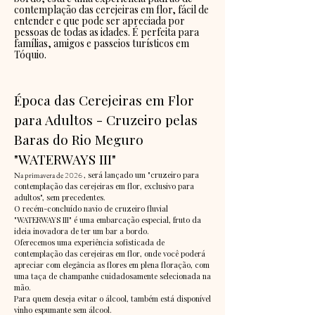
contemplação das cerejeiras em flor, fácil de
entender e que pode ser apreciada por
pessoas de todas as idades. É perfeita para
famílias, amigos e passeios turísticos em
Tóquio.
Época das Cerejeiras em Flor
para Adultos - Cruzeiro pelas
Baras do Rio Meguro
"WATERWAYS III"
2026
, será lançado um "cruzeiro para
Na primavera de
contemplação das cerejeiras em flor, exclusivo para
adultos", sem precedentes.
O recém-concluído navio de cruzeiro fluvial
"WATERWAYS III" é uma embarcação especial, fruto da
ideia inovadora de ter um bar a bordo.
Oferecemos uma experiência sofisticada de
contemplação das cerejeiras em flor, onde você poderá
apreciar com elegância as flores em plena floração, com
uma taça de champanhe cuidadosamente selecionada na
mão.
Para quem deseja evitar o álcool, também está disponível
vinho espumante sem álcool.