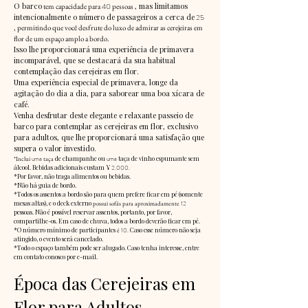
O barco
40
, mas limitamos
tem capacidade para
pessoas
intencionalmente o número de passageiros a cerca de
25
, permitindo que você desfrute do luxo de admirar as cerejeiras em
flor de um espaço amplo a bordo.
Isso lhe proporcionará uma experiência de primavera
incomparável, que se destacará da sua habitual
contemplação das cerejeiras em flor.
Uma experiência especial de primavera, longe da
agitação do dia a dia, para saborear uma boa xícara de
café.
Venha desfrutar deste elegante e relaxante passeio de
barco para contemplar as cerejeiras em flor, exclusivo
para adultos, que lhe proporcionará uma satisfação que
supera o valor investido.
de champanhe
ou
taça de vinho espumante sem
*Inclui
uma
taça
uma
álcool. Bebidas adicionais custam ¥
2.000.
*Por favor, não traga alimentos ou bebidas.
*Não há guia de bordo.
*Todos os assentos a bordo são para quem prefere ficar em pé (somente
mesas altas), e o deck externo
possui sofás para aproximadamente
12
pessoas. Não é possível reservar assentos, portanto, por favor,
compartilhe-os. Em caso de chuva, todos a bordo deverão ficar em pé.
*O número mínimo de participantes
Caso esse número não seja
é
10.
atingido, o evento será cancelado.
*Todo o espaço também pode ser alugado. Caso tenha interesse, entre
em contato conosco por e-mail.
Época das Cerejeiras em
Flor para Adultos -