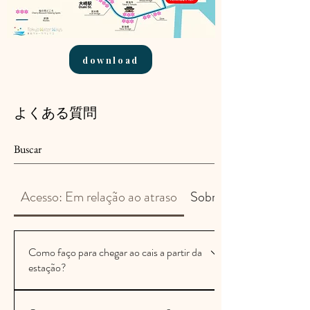
download
よくある質問
Acesso: Em relação ao atraso
Sobre o cruzeiro
Como faço para chegar ao cais a partir da
estação?
O ponto de embarque e desembarque, o Cais de