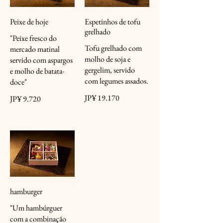
Peixe de hoje
Espetinhos de tofu
grelhado
"Peixe fresco do
Tofu grelhado com
mercado matinal
molho de soja e
servido com aspargos
gergelim, servido
e molho de batata-
com legumes assados.
doce"
JP¥ 19.170
JP¥ 9.720
hamburger
"Um hambúrguer
com a combinação