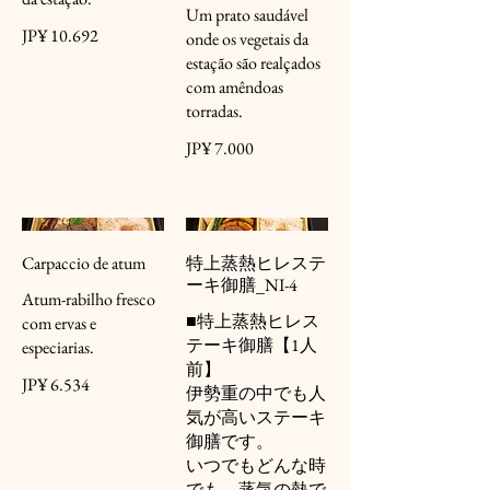
Um prato saudável
JP¥ 10.692
onde os vegetais da
estação são realçados
com amêndoas
torradas.
JP¥ 7.000
Carpaccio de atum
特上蒸熱ヒレステ
ーキ御膳_NI-4
Atum-rabilho fresco
■特上蒸熱ヒレス
com ervas e
テーキ御膳【1人
especiarias.
前】
JP¥ 6.534
伊勢重の中でも人
気が高いステーキ
御膳です。
いつでもどんな時
でも、蒸気の熱で