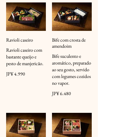
Ravioli caseiro
Bife com crosta de
amendoim
Ravioli caseiro com
Bife suculento e
bastante queijo e
aromático, preparado
pesto de manjericão.
ao seu gosto, servido
JP¥ 4.990
com legumes cozidos
no vapor.
JP¥ 6.480