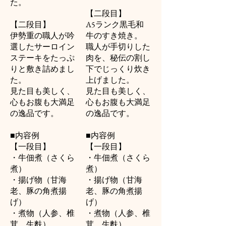
た。
【二段目】
【二段目】
A5ランク黒毛和
伊勢重の職人が吟
牛のすき焼き。
選したサーロイン
職人が手切りした
ステーキをたっぷ
肉を、秘伝の割し
りと敷き詰めまし
下でじっくり炊き
た。
上げました。
見た目も美しく、
見た目も美しく、
心もお腹も大満足
心もお腹も大満足
の逸品です。
の逸品です。
■内容例
■内容例
【一段目】
【一段目】
・牛佃煮（さくら
・牛佃煮（さくら
煮）
煮）
・揚げ物（甘海
・揚げ物（甘海
老、豚の角煮揚
老、豚の角煮揚
げ）
げ）
・煮物（人参、椎
・煮物（人参、椎
茸、生麩）
茸、生麩）