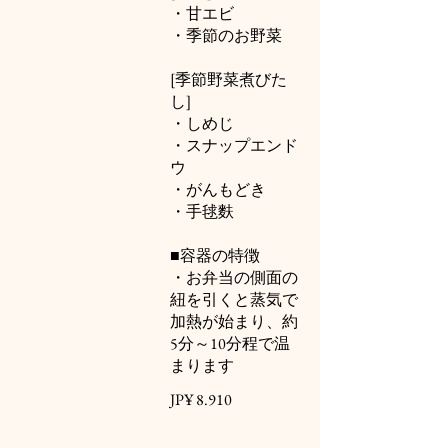
・甘エビ
・季節のお野菜
[季節野菜煮びた
し]
・しめじ
・スナップエンド
ウ
・がんもどき
・手毬麩
■容器の特徴
・お弁当の側面の
紐を引くと蒸気で
加熱が始まり、約
5分～10分程で温
まります
JP¥ 8.910