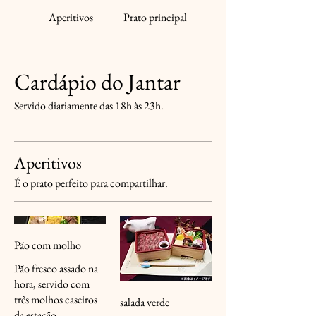
Aperitivos
Prato principal
Cardápio do Jantar
Servido diariamente das 18h às 23h.
Aperitivos
É o prato perfeito para compartilhar.
Pão com molho
Pão fresco assado na
hora, servido com
três molhos caseiros
salada verde
da estação.