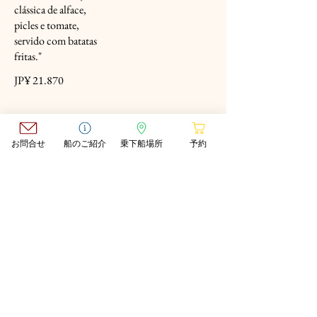
clássica de alface,
picles e tomate,
servido com batatas
fritas."
JP¥ 21.870
お問合せ
船のご紹介
乗下船場所
予約
​COMPANY
▶Para
obter as
informaç
ões mais
recentes,
clique
aqui