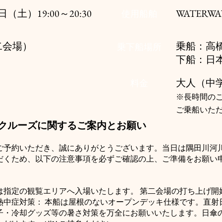
25日（土）
19:00～20:30
WATERW
使用船舶
二会場）
乗船：高
乗下船場所
下船：日
大人（中学
料金
​※長時間の
ご乗船いた
クルーズに関するご案内とお願い
ご予約いただき、誠にありがとうございます。当日は隅田川河
だくため、以下の注意事項を必ずご確認の上、ご準備をお願い
は指定の観覧エリアへ入場いたします。 第二会場の打ち上げ開始（
熱中症対策： 本船は屋根のないオープンデッキ仕様です。直射
子・冷却グッズ等の暑さ対策を万全にお願いいたします。日傘の