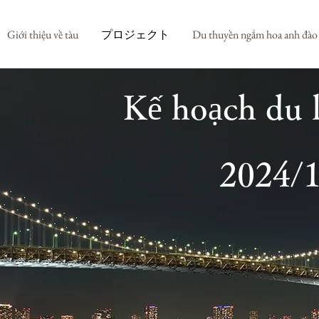
Giới thiệu về tàu
プロジェクト
Du thuyền ngắm hoa anh đào
Kế hoạch du l
2024/