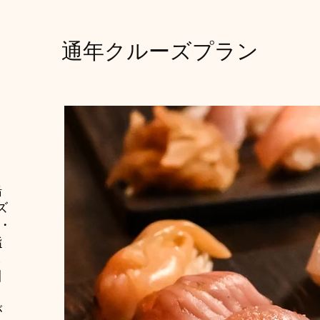
通年クルーズプラン
船
ズ
京・
鮨
し
川
タ
が