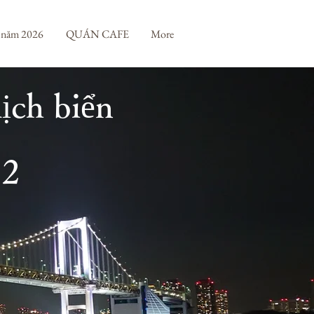
 năm 2026
QUÁN CAFE
More
ịch biển
12