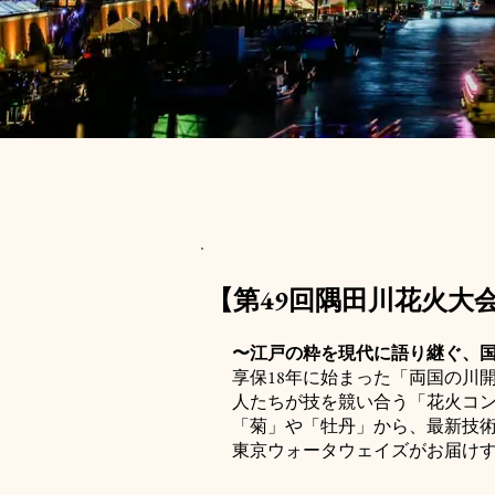
​【第49回隅田川花火大
〜江戸の粋を現代に語り継ぐ、
享保18年に始まった「両国の川
人たちが技を競い合う「花火コン
「菊」や「牡丹」から、最新技
東京ウォータウェイズがお届け