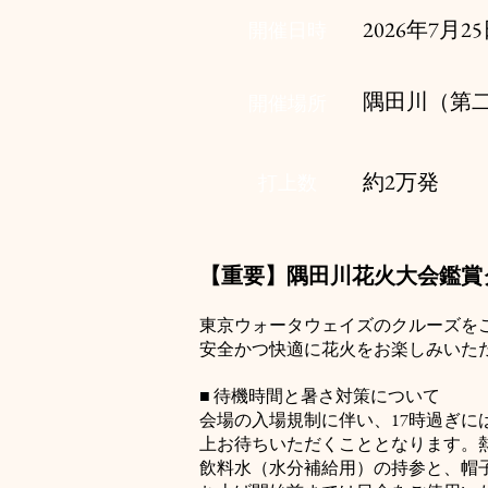
2026年7月
開催日時
​隅田川（第
開催場所
約2万発
打上数
【重要】隅田川花火大会鑑賞
東京ウォータウェイズのクルーズを
安全かつ快適に花火をお楽しみいた
■ 待機時間と暑さ対策について
会場の入場規制に伴い、17時過ぎに
上お待ちいただくこととなります。
飲料水（水分補給用）の持参と、帽