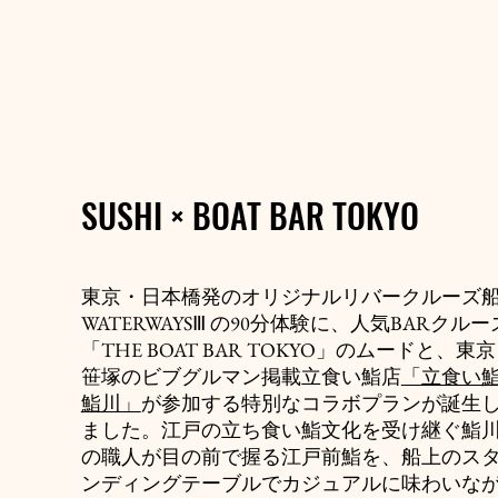
​SUSHI × BOAT BAR TOKYO
東京・日本橋発のオリジナルリバークルーズ
WATERWAYSⅢ の90分体験に、人気BARクルー
「THE BOAT BAR TOKYO」のムードと、東
笹塚のビブグルマン掲載立食い鮨店
「立食い
鮨川」
が参加する特別なコラボプランが誕生
ました。江戸の立ち食い鮨文化を受け継ぐ鮨
の職人が目の前で握る江戸前鮨を、船上のス
ンディングテーブルでカジュアルに味わいな