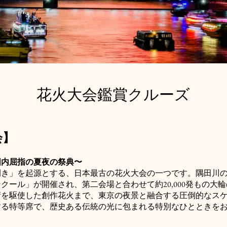
花火大会鑑賞クルーズ
会】
国内屈指の夏夜の祭典〜
開き」を起源とする、日本最古の花火大会の一つです。隅田川
クール」が開催され、第二会場と合わせて約20,000発もの大
術を駆使した創作花火まで、東京の夜景と融合する圧倒的なス
する特等席で、歴史ある伝統の光に包まれる特別なひとときを