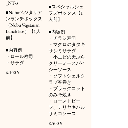
_NT-3
■スペシャルシェ
■Nobuベジタリア
フズボックス【1
ンランチボックス
人前】
（Nobu Vegetarian
Lunch Box）【1人
■内容例
前】
・チラシ寿司
・マグロのタタキ
■内容例
サシミサラダ
・ロール寿司
・小エビの天ぷら
・サラダ
クリーミースパイ
シーソース
6.100 ¥
・ソフトシェルク
ラブ春巻き
・ブラックコッド
のみそ焼き
・ローストビー
フ、テリヤキバル
サミコソース
8.500 ¥