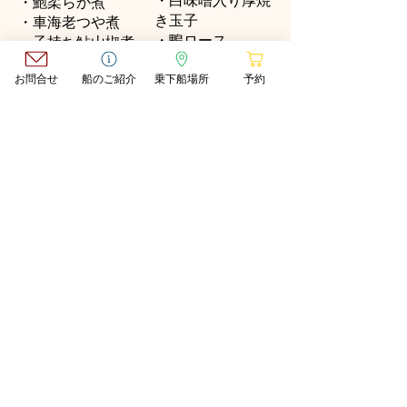
・白味噌入り厚焼
・鮑柔らか煮
き玉子
・車海老つや煮
・鴨ロース
・子持ち鮎山椒煮
・金柑蜜煮
・南瓜うま煮
・ふきのとう天ぷ
お問合せ
船のご紹介
乗下船場所
予約
・小芋
ら
・湯葉
・湯葉
・揚粟麩田舎煮
・竹の子
・三度豆
・三度豆
・いくら醤油漬
・車海老つや煮
・松茸水菜菊花浸
・小芋餅粉揚げ
し 割出汁ジュレ
・粟麩
・鯖生寿司 茗荷
・蟹ご飯
生姜けん
・瓜奈良漬け
・栗蒸し羊羹
・じゃこえのき
32.300 ¥
8.080 ¥