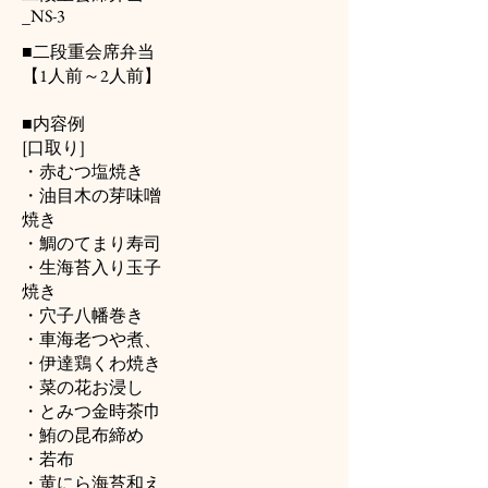
_NS-3
■二段重会席弁当
【1人前～2人前】
■内容例
[口取り]
・赤むつ塩焼き
・油目木の芽味噌
焼き
・鯛のてまり寿司
・生海苔入り玉子
焼き
・穴子八幡巻き
・車海老つや煮、
・伊達鶏くわ焼き
・菜の花お浸し
・とみつ金時茶巾
・鮪の昆布締め
・若布
・黄にら海苔和え