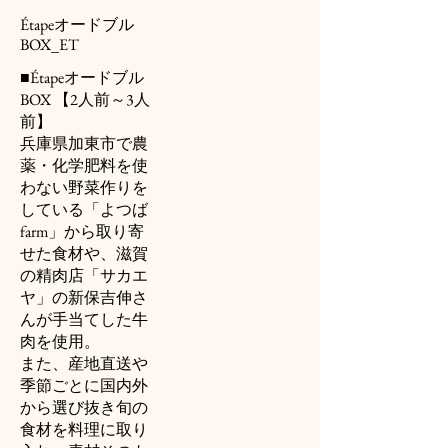
Étapeオードブル
BOX_ET
■Étapeオードブル
BOX 【2人前～3人
前】
兵庫県加東市で農
薬・化学肥料を使
わない野菜作りを
している「よつば
farm」から取り寄
せた食材や、滋賀
の精肉店「サカエ
ヤ」の新保吉伸さ
んが手当てした牛
肉を使用。
また、産地直送や
季節ごとに国内外
から選び抜き旬の
食材を料理に取り