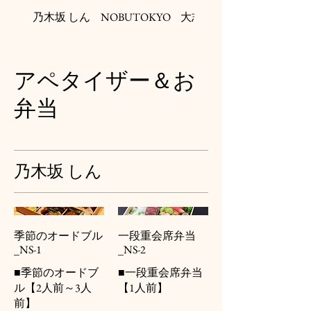
乃木坂 しん
NOBUTOKYO
大志満
アペタイザー＆お
弁当
乃木坂 しん
季節のオードブル
一段重会席弁当
_NS-1
_NS-2
■季節のオードブ
■一段重会席弁当
ル【2人前～3人
【1人前】
前】