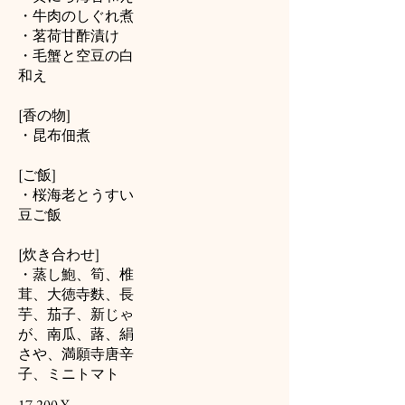
・牛肉のしぐれ煮
・茗荷甘酢漬け
・毛蟹と空豆の白
和え
[香の物]
・昆布佃煮
[ご飯]
・桜海老とうすい
豆ご飯
[炊き合わせ]
・蒸し鮑、筍、椎
茸、大徳寺麩、長
芋、茄子、新じゃ
が、南瓜、蕗、絹
さや、満願寺唐辛
子、ミニトマト
17.200 ¥