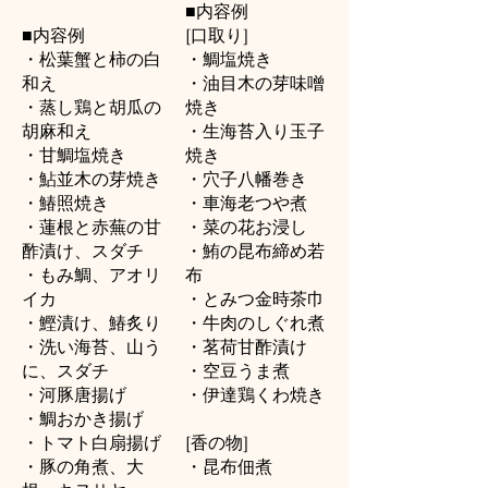
■内容例
■内容例
[口取り]
・松葉蟹と柿の白
・鯛塩焼き
和え
・油目木の芽味噌
・蒸し鶏と胡瓜の
焼き
胡麻和え
・生海苔入り玉子
・甘鯛塩焼き
焼き
・鮎並木の芽焼き
・穴子八幡巻き
・鰆照焼き
・車海老つや煮
・蓮根と赤蕪の甘
・菜の花お浸し
酢漬け、スダチ
・鮪の昆布締め若
・もみ鯛、アオリ
布
イカ
・とみつ金時茶巾
・鰹漬け、鰆炙り
・牛肉のしぐれ煮
・洗い海苔、山う
・茗荷甘酢漬け
に、スダチ
・空豆うま煮
・河豚唐揚げ
・伊達鶏くわ焼き
・鯛おかき揚げ
・トマト白扇揚げ
[香の物]
・豚の角煮、大
・昆布佃煮