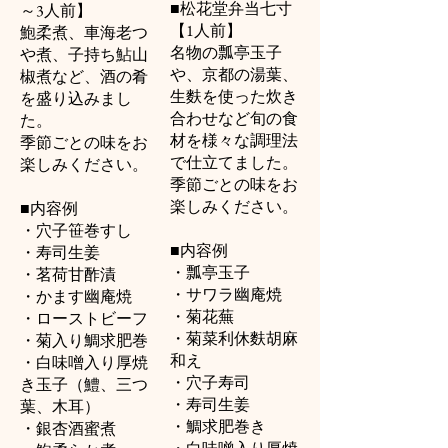
■松花堂弁当七寸
～3人前】
【1人前】
鮑柔煮、車海老つ
名物の瓢亭玉子
や煮、子持ち鮎山
や、京都の湯葉、
椒煮など、酒の肴
生麩を使った炊き
を盛り込みまし
合わせなど旬の食
た。
材を様々な調理法
季節ごとの味をお
で仕立てました。
楽しみください。
季節ごとの味をお
楽しみください。
■内容例
・穴子笹巻すし
■内容例
・寿司生姜
・瓢亭玉子
・茗荷甘酢漬
・サワラ幽庵焼
・かます幽庵焼
・菊花蕪
・ローストビーフ
・菊菜利休麩胡麻
・菊入り鯛求肥巻
和え
・白味噌入り厚焼
・穴子寿司
き玉子（鱧、三つ
・寿司生姜
葉、木耳）
・鯛求肥巻き
・銀杏酒蜜煮