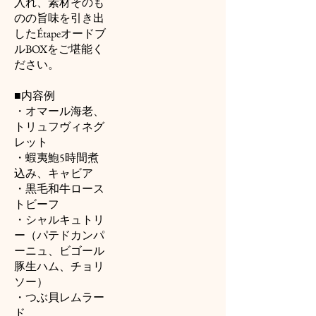
入れ、素材そのも
のの旨味を引き出
したÉtapeオードブ
ルBOXをご堪能く
ださい。
■内容例
・オマール海老、
トリュフヴィネグ
レット
・蝦夷鮑5時間煮
込み、キャビア
・黒毛和牛ロース
トビーフ
・シャルキュトリ
ー（パテドカンパ
ーニュ、ビゴール
豚生ハム、チョリ
ソー）
・つぶ貝レムラー
ド