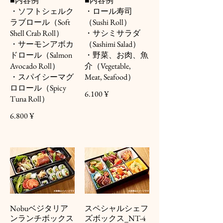
■内容例
■内容例
・ソフトシェルク
・ロール寿司
ラブロール（Soft
（Sushi Roll）
Shell Crab Roll）
・サシミサラダ
・サーモンアボカ
（Sashimi Salad）
ドロール（Salmon
・野菜、お肉、魚
Avocado Roll）
介（Vegetable,
・スパイシーマグ
Meat, Seafood）
ロロール（Spicy
6.100 ¥
Tuna Roll）
6.800 ¥
Nobuベジタリア
スペシャルシェフ
ンランチボックス
ズボックス_NT-4