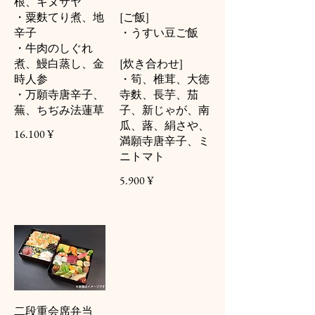
根、キヌサヤ
・粟麩てり煮、地
[ご飯]
辛子
・うすい豆ご飯
・牛肉のしぐれ
煮、鰻白蒸し、金
[炊き合わせ]
時人参
・筍、椎茸、大徳
・万願寺唐辛子、
寺麩、長芋、茄
蕪、ちぢみ法蓮草
子、新じゃが、南
瓜、蕗、絹さや、
16.100 ¥
満願寺唐辛子、ミ
ニトマト
5.900 ¥
二段重会席弁当