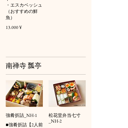
・エスカベッシュ
（おすすめの鮮
魚）
13.000 ¥
南禅寺 瓢亭
強肴折詰_NH-1
松花堂弁当七寸
_NH-2
■強肴折詰【2人前