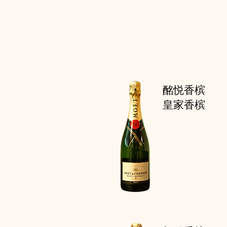
酩悦香槟
皇家香槟
美好而醇厚的
新鲜的水果和
气相得益彰。