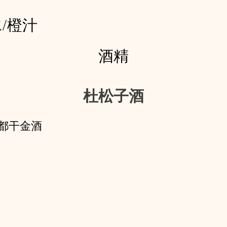
/橙汁
酒精
杜松子酒
 京都干金酒
产的日本工艺杜松子酒
、柚子丝柏、花椒等植物制成的烈酒积极融入伏见
统的优质工艺杜松子酒。您可以加冰块或加苏打水