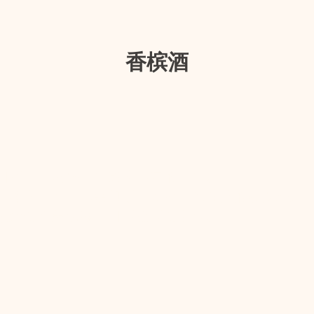
香槟酒
口感，引领每一刻成为难忘的时刻。
矿物质，如青苹果和梨，以及白色花朵的细微差别
清新而不失优雅，口感柔顺而丰富。