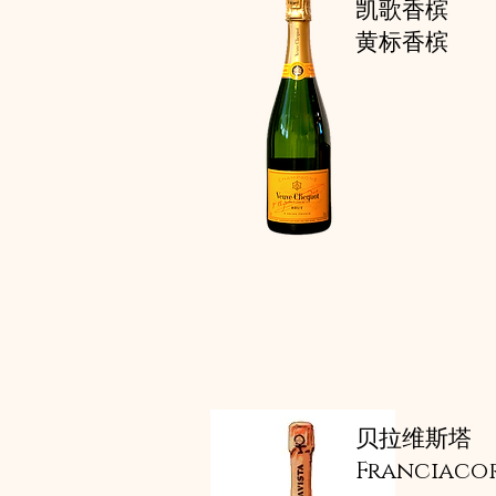
凯歌香槟
黄标香槟
自由风格。轻
协调两种截然
一瓶令人印象
贝拉维斯塔
Franciaco