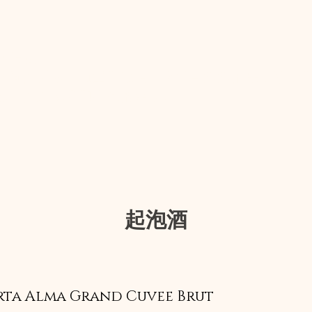
盈俏皮。
不同的元素，力量和柔滑，它们与淡淡的果味甜味
深刻的新鲜度和出色的果味。
起泡酒
rta Alma Grand Cuvee Brut