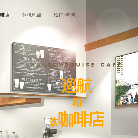
啡店
登机地点
预订/查询
​两国码头旁的Cruise Cafe
巡航
和
咖啡店
这