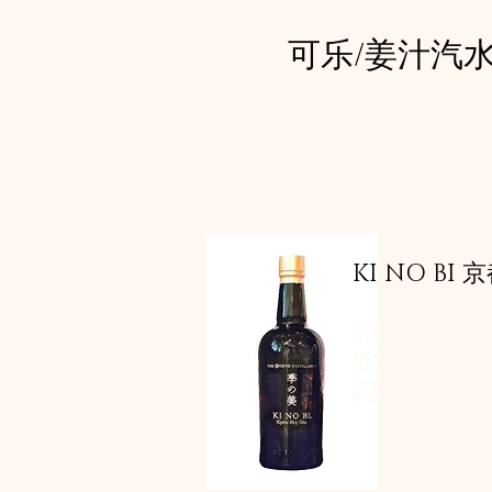
可乐/姜汁汽水
KI NO BI
京都蒸馏所生
将大米和玉露
英国和京都传