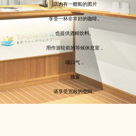
店内有一艘船的图片​
享受一杯非常好的咖啡。
也提供酒精饮料。 ​
用作游轮前的等候休息室，
喘口气，
致富​
请享受宽敞的空间。