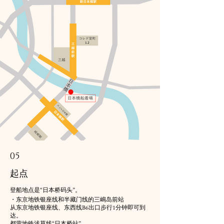
05
起点
登船地点是“日本桥码头”。
・东京地铁银座线和半藏门线的三嶋岛前站
从东京地铁银座线、东西线B6出口步行1分钟即可到
达。
都营地铁浅草线“日本桥站”