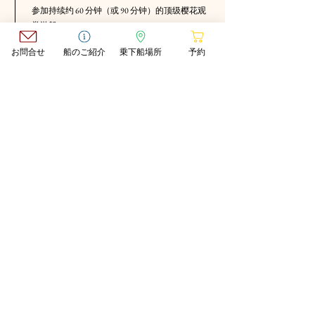
​参加持续约 60 分钟（或 90 分钟）的顶级樱花观
赏游船
お問合せ
船のご紹介
乗下船場所
予約
天王洲码头（下船）
下船（天王洲码头）
至此，游轮之旅结束。
重要通知和取消事项
请您在登船时间前10分钟到达。如果您迟到，将无法
登船，且无法退款。感谢您的理解。
*如遇暴雨（预报有雨），行程将取消。如遇取消，我
们将在行程前一天与您联系。如未收到您的任何通
知，行程一般将照常进行。
*入住当天，请按预订时的姓名办理入住手续。
*如果您因自身原因取消预订，将收取以下取消费用。
14 至 8 天前……20%
7 到 3 天前……30%
2天前・・・・・・50%