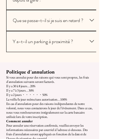
Le point d'embarquement et de débarquement,
Que se passe-t-il si je suis en retard ?
le quai de Tennozu, est situé à 10 minutes à pied
de la gare de l'île de Tennozu sur la ligne Rinkai
Plan standard, plan de style BARVeuillez vous
et le monorail de Tokyo.Tennozu est entourée
Y a-t-il un parking à proximité ?
présenter à l'embarcadère de Tennozu 15
de canaux et bordée de bâtiments similaires, ce
minutes avant l'heure d'embarquement.Veuillez
qui explique pourquoi beaucoup de gens s'y
Nous ne disposons pas de parking affilié. Veuillez
noter qu'en cas de retard au départ,
perdent. Veuillez vérifier l'emplacement avant
utiliser un parking payant.Il existe plusieurs
l'embarquement vous sera refusé. Dans ce cas,
de venir.Site officiel : Pas de panique si c’est
parkings payants près de Tennozu, mais veuillez
Politique d'annulation
aucun remboursement ni changement de
votre première fois ! Guide des points
vérifier vous-même leur emplacement et leur
Si vous annulez pour des raisons qui vous sont propres, les frais
croisière ne sera possible.Régime privéEn cas de
d’embarquement avec photosItinéraire depuis
d'annulation suivants seront facturés.
disponibilité le jour même et arriver
retard, la croisière se poursuivra jusqu'à la fin de
Il y a 30 à 8 jours...20%
la station de monorail « Île de Tennozu » jusqu'à
Il y a 7 à 3 jours...30%
suffisamment à l'avance.Résultats de recherche
la durée restante. Il est possible qu'elle fasse
l'embarcadèreJetée de Tennozu sur Google
Il y a 2 jours・・・・・・50%
La veille/le jour même/sans autorisation...100%
Google Maps pour « Parking à pièces de l'île
demi-tour en cours de route, selon sa durée de
Maps :
En cas d'annulation pour des raisons indépendantes de notre
Tennozu
volonté, nous vous contacterons le jour de l'événement. Dans ce cas,
fonctionnement.
https://maps.app.goo.gl/41P5MU2Yff9QtPnRA
nous vous rembourserons intégralement sur la carte bancaire
»https://maps.app.goo.gl/2gpSc3zvdfXuC7gZA
utilisée lors de votre inscription.
Comment annuler
Pour annuler une réservation confirmée, veuillez envoyer les
informations nécessaires par courriel à l'adresse ci-dessous. Des
frais d'annulation seront appliqués en fonction de la date et de
l'heure de réception du courriel.