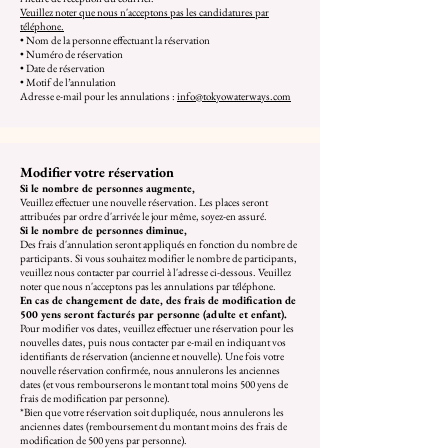
Veuillez noter que nous n'acceptons pas les candidatures par
téléphone.
• Nom de la personne effectuant la réservation
• Numéro de réservation
• Date de réservation
• Motif de l’annulation
Adresse e-mail pour les annulations :
info@tokyowaterways.com
Modifier votre réservation
Si le nombre de personnes augmente,
Veuillez effectuer une nouvelle réservation. Les places seront
attribuées par ordre d'arrivée le jour même, soyez-en assuré.
Si le nombre de personnes diminue,
Des frais d'annulation seront appliqués en fonction du nombre de
participants. Si vous souhaitez modifier le nombre de participants,
veuillez nous contacter par courriel à l'adresse ci-dessous. Veuillez
noter que nous n'acceptons pas les annulations par téléphone.
En cas de changement de date, des frais de modification de
500 yens seront facturés par personne (adulte et enfant).
Pour modifier vos dates, veuillez effectuer une réservation pour les
nouvelles dates, puis nous contacter par e-mail en indiquant vos
identifiants de réservation (ancienne et nouvelle). Une fois votre
nouvelle réservation confirmée, nous annulerons les anciennes
dates (et vous rembourserons le montant total moins 500 yens de
frais de modification par personne).
*Bien que votre réservation soit dupliquée, nous annulerons les
anciennes dates (remboursement du montant moins des frais de
modification de 500 yens par personne).