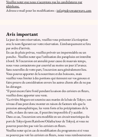
Veuillez noter que nous n'acceptons pas les candidatures par
téléphone.
Adresse e-mail pour les modifications :
info@tokyowaterways.com
Avis important
Le jour de votre réservation, veuillez vous présenter à la réception
avec le nom figurant sur votre réservation. L’embarquement se fera
par ordre d’arrivée.
En cas de pluie prévue, veuillez prévoir
un imperméable ou un
poncho
. Veuillez noter que l'utilisation des parapluies est interdite
à bord. Si l'excursion est annulée pour cause de mauvais temps,
nous vous contacterons par courriel au moins un jour à l'avance.
Sans nouvelles de votre part, l'excursion aura généralement lieu.
Vous pouvez apporter de la nourriture et des boissons, mais
veuillez vous limiter à des portions qui tiennent sur vos genoux et
faire preuve de considération envers les autres clients afin de ne pas
les déranger.
*Il peut encore faire froid pendant la saison des cerisiers en fleurs,
veuillez donc apporter une veste.
*La rivière Meguro est soumise aux marées de la baie de Tokyo ; son
niveau d’eau peut donc monter en raison de facteurs tels que la
pression atmosphérique, les vents forts et les précipitations de la
veille, et dans de rares cas, il peut être impossible d’y accéder.
Dans ce cas, l'excursion sera modifiée en un circuit touristique du
port de Tokyo (pont Rainbow/Odaiba/tour de Tokyo), et vous ne
pourrez peut-être pas voir les cerisiers en fleurs.
Veuillez noter qu'en cas de modification du programme et si vous
ne pouvez pas voir les cerisiers en fleurs, nous vous rembourserons