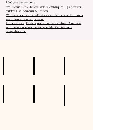
1 000 yens par personne.
*Veuillez utiliser les toilettes avant d'embarquer. Il y a plusieurs
toilettes autour du quai de Tennozu.
*Veuillez vous présenter à l'embarcadère de Tennozu 15 minutes
avant l'heure d'embarquement.
En cas de retard, l'embarquement vous sera refusé. Dans ce cas,
aucun remboursement ne sera possible. Merci de votre
compréhension.
予約手順（Book Procedure）①
予約手順（Book Procedure）②
予約手順（Book Procedure）
キャンセルについて（About cancellation）
予約変更手順（Change reservation）
天候について（About the weat