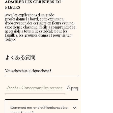
admirer les cerisiers en
fleurs
Avec les explications d'un guide
professionnel à bord, cette excursion
d'observation des cerisiers en fleurs est une
expérience classique, facile à comprendre et
accessible à tous. Elle est idéale pour les
familles, les groupes d'amis et pour visiter
Tokyo.
よくある質問
Accès : Concernant les retards
À propos de la croisière
Comment me rendre à l'embarcadère
depuis la gare ?