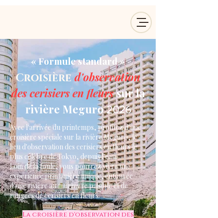
« Formule standard »
d'observation
Croisière
des cerisiers en fleurs
sur la
rivière
Meguro
2026
Avec l'arrivée du printemps, profitez d'une
croisière spéciale sur la rivière Meguro, le
lieu d'observation des cerisiers en fleurs le
plus célèbre de Tokyo, depuis l'eau.
Loin de la foule, vous pourrez vivre une
expérience printanière unique, entourée
d'une rivière au murmure paisible et de
rangées de cerisiers en fleurs.
La croisière d'observation des