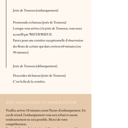
Jetée de Tennozu (embarquement)
Promenade en bateau (jetée de Tennozu)
Lorsque vous arrivez à la jetée de Tennozu, vous serez
accueilli par WATERWAYS II.
​Partez pour une croisière exceptionnelle d'observation
des fleurs de cerisier qui dure environ 60 minutes (ou
90 minutes)
Jetée de Tennozu (débarquement)
Descendez du bateau (jetée de Tennozu)
C'est la fin de la croisière.
Avis importants et annulations
Veuillez arriver 10 minutes avant l'heure d'embarquement. En
cas de retard, l'embarquement vous sera refusé et aucun
remboursement ne sera possible. Merci de votre
compréhension.