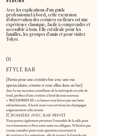
fleurs
Avec les explications d'un guide
professionnel à bord, cette excursion
d'observation des cerisiers en fleurs est une
expérience classique, facile à comprendre et
accessible à tous. Elle est idéale pour les
familles, les groupes d'amis et pour visiter
Tokyo.
01
STYLE BAR
[Partez pour une croisière-bar avec une vue
spectaculaire, comme si vous alliez dans un bar]
Avec la vue nocturne scintillante de la métropole en toile de
fond, profitez d'une croisière à bord du tout nouveau
« WATERWAYS III » et laissez-vous bercer par une brise
rafraîchissante. À bord, nous vous servirons un champagne
soigneusement sélectionné.
[Croisière avec bar privé]
Vous pouvez également privatiser l'ensemble de la salle pour
vos événements et fêtes entre amis ou collègues. N'hésitez pas
à nous consulter pour toute question concernant la
décoration et les animations, afin de trouver la formule qui