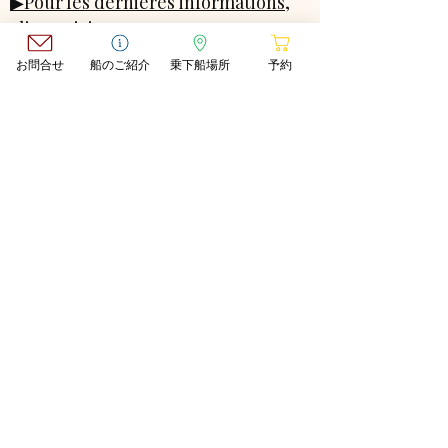
▶Pour les dernières informations,
cliquez ici
▶Pour les dernières informations,
お問合せ
船のご紹介
乗下船場所
予約
cliquez ici
▶Pour les dernières informations,
cliquez ici
OUR BOATS
▶Pour les dernières
informations, cliquez ici
▶Pour les dernières
informations, cliquez ici
▶Pour les dernières
informations, cliquez ici