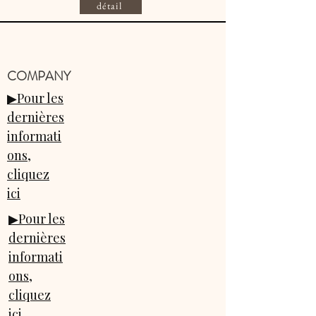
détail
​COMPANY
▶Pour les
dernières
informati
ons,
cliquez
ici
▶Pour les
dernières
informati
ons,
cliquez
ici