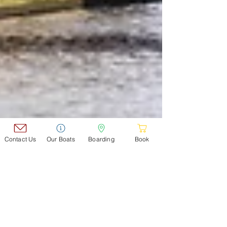
Contact Us
Our Boats
Boarding
Book